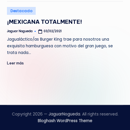
e
Publicado
Destacado
d
en
¡MEXICANA TOTALMENTE!
a
Jaguar Nogueda
03/02/2021
Publicado
por
Jagualáctico/as Burger King trae para nosotros una
exquisita hamburguesa con motivo del gran juego, se
trata nada…
Leer más
Copyright 2026 —
JaguarNogueda
. All rights reserved.
Bloghash WordPress Theme