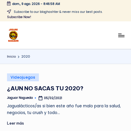
dom., 9 ago. 2026
-
8:46:58 AM
Saltar
Subscribe to our bloghashter & never miss our best posts.
Subscribe Now!
al
contenido
J
CONTENIDO
PARA
a
TODOS
Inicio
2020
g
u
Publicado
a
Videojuegos
en
r
¿AUN NO SACAS TU 2020?
N
Jaguar Nogueda
05/02/2021
Publicado
por
o
Jagualácticos/as si bien este año fue malo para la salud,
negocios, tu crush y todo…
g
Leer más
u