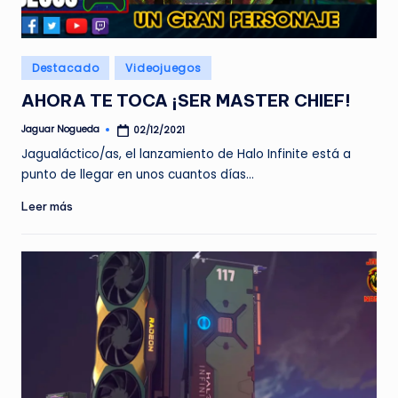
e
d
Publicado
Destacado
Videojuegos
a
en
AHORA TE TOCA ¡SER MASTER CHIEF!
Jaguar Nogueda
02/12/2021
Publicado
por
Jagualáctico/as, el lanzamiento de Halo Infinite está a
punto de llegar en unos cuantos días…
Leer más