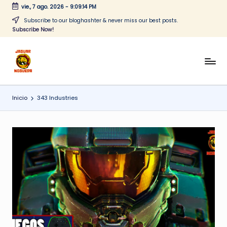
vie., 7 ago. 2026
-
9:09:14 PM
Saltar
Subscribe to our bloghashter & never miss our best posts.
Subscribe Now!
al
contenido
J
CONTENIDO
PARA
a
TODOS
Inicio
343 Industries
g
u
a
r
N
o
g
u