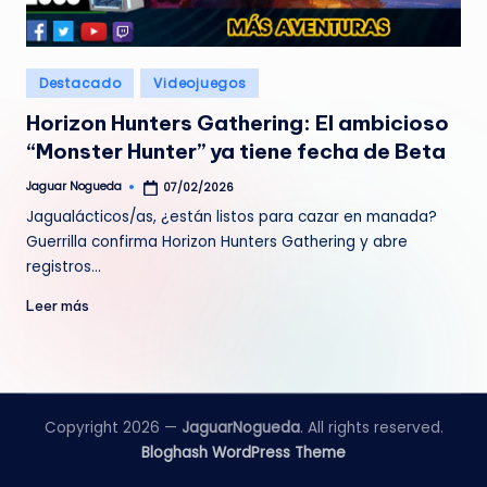
e
d
Publicado
Destacado
Videojuegos
a
en
Horizon Hunters Gathering: El ambicioso
“Monster Hunter” ya tiene fecha de Beta
Jaguar Nogueda
07/02/2026
Publicado
por
Jagualácticos/as, ¿están listos para cazar en manada?
Guerrilla confirma Horizon Hunters Gathering y abre
registros…
Leer más
Copyright 2026 —
JaguarNogueda
. All rights reserved.
Bloghash WordPress Theme