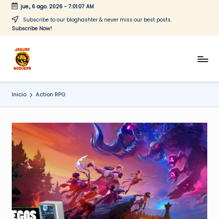
jue., 6 ago. 2026
-
7:01:07 AM
Saltar
Subscribe to our bloghashter & never miss our best posts.
Subscribe Now!
al
contenido
J
CONTENIDO
PARA
a
TODOS
Inicio
Action RPG
g
u
a
r
N
o
g
u