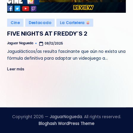
e
d
Publicado
Cine
Destacado
La Cartelera
a
en
FIVE NIGHTS AT FREDDY´S 2
Jaguar Nogueda
08/12/2025
Publicado
por
Jagualácticos/as resulta fascinante que aún no exista una
fórmula definitiva para adaptar un videojuego a…
Leer más
Copyright 2026 —
JaguarNogueda
. All rights reserved.
Bloghash WordPress Theme