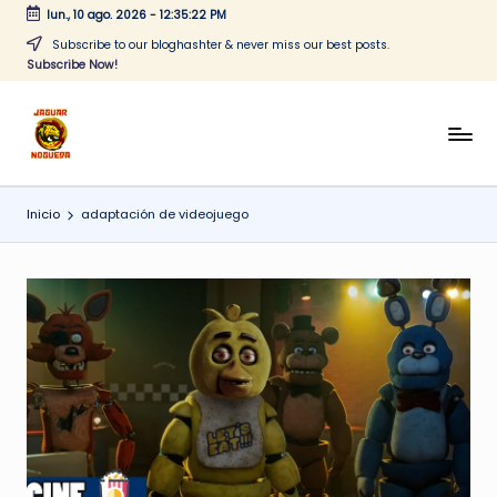
lun., 10 ago. 2026
-
12:35:22 PM
Saltar
Subscribe to our bloghashter & never miss our best posts.
Subscribe Now!
al
contenido
J
CONTENIDO
PARA
a
TODOS
Inicio
adaptación de videojuego
g
u
a
r
N
o
g
u