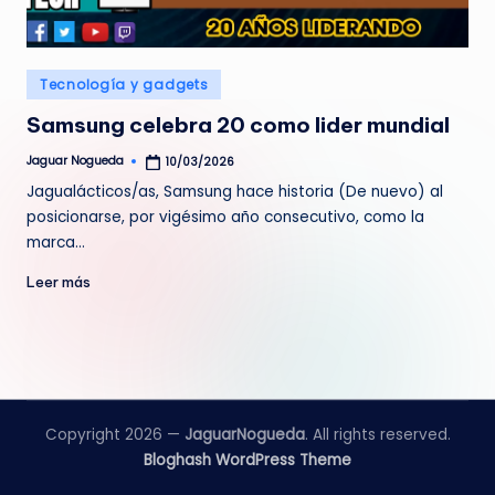
e
d
Publicado
Tecnología y gadgets
a
en
Samsung celebra 20 como lider mundial
Jaguar Nogueda
10/03/2026
Publicado
por
Jagualácticos/as, Samsung hace historia (De nuevo) al
posicionarse, por vigésimo año consecutivo, como la
marca…
Leer más
Copyright 2026 —
JaguarNogueda
. All rights reserved.
Bloghash WordPress Theme