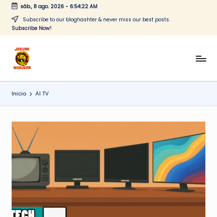
sáb., 8 ago. 2026
-
6:54:22 AM
Saltar
Subscribe to our bloghashter & never miss our best posts.
Subscribe Now!
al
contenido
J
CONTENIDO
PARA
a
TODOS
Inicio
AI TV
g
u
a
r
N
o
g
u