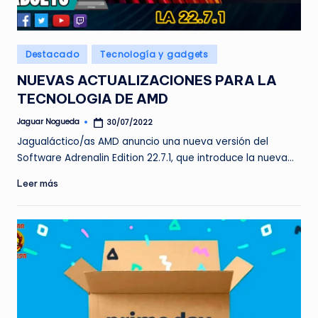
e
d
Publicado
Destacado
Tecnología y gadgets
a
en
NUEVAS ACTUALIZACIONES PARA LA
TECNOLOGIA DE AMD
Jaguar Nogueda
30/07/2022
Publicado
por
Jagualáctico/as AMD anuncio una nueva versión del
Software Adrenalin Edition 22.7.1, que introduce la nueva…
Leer más