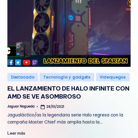
Publicado
Destacado
Tecnología y gadgets
Videojuegos
en
EL LANZAMIENTO DE HALO INFINITE CON
AMD SE VE ASOMBROSO
Jaguar Nogueda
26/10/2021
Publicado
por
Jagualáctico/as la legendaria serie Halo regresa con la
campaña Master Chief más amplia hasta la…
Leer más