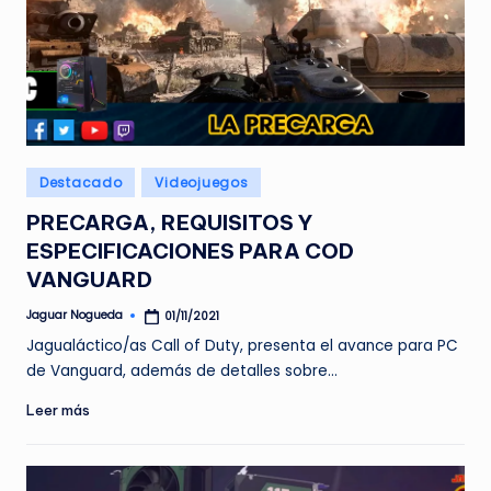
Publicado
Destacado
Videojuegos
en
PRECARGA, REQUISITOS Y
ESPECIFICACIONES PARA COD
VANGUARD
Jaguar Nogueda
01/11/2021
Publicado
por
Jagualáctico/as Call of Duty, presenta el avance para PC
de Vanguard, además de detalles sobre…
Leer más