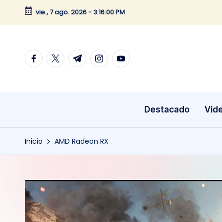
vie., 7 ago. 2026
-
3:16:00 PM
Saltar
al
contenido
facebook.com
twitter.com
t.me
instagram.com
youtube.com
Destacado
Vid
Inicio
AMD Radeon RX