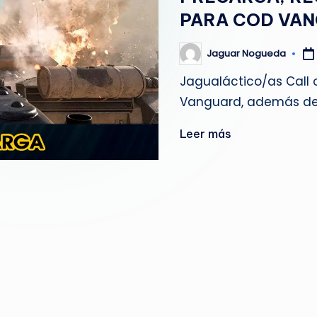
g
PARA COD VA
u
Jaguar Nogueda
Publicado
por
e
Jagualáctico/as Call 
Vanguard, además de 
d
a
Leer más