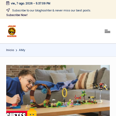
vie., 7 ago. 2026
-
5:37:10 PM
Saltar
Subscribe to our bloghashter & never miss our best posts.
Subscribe Now!
al
contenido
J
CONTENIDO
PARA
a
TODOS
Inicio
AMy
g
u
a
r
N
o
g
u