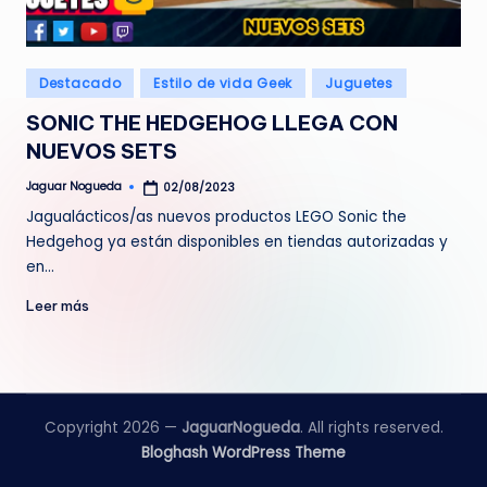
e
d
Publicado
Destacado
Estilo de vida Geek
Juguetes
a
en
SONIC THE HEDGEHOG LLEGA CON
NUEVOS SETS
Jaguar Nogueda
02/08/2023
Publicado
por
Jagualácticos/as nuevos productos LEGO Sonic the
Hedgehog ya están disponibles en tiendas autorizadas y
en…
Leer más
Copyright 2026 —
JaguarNogueda
. All rights reserved.
Bloghash WordPress Theme