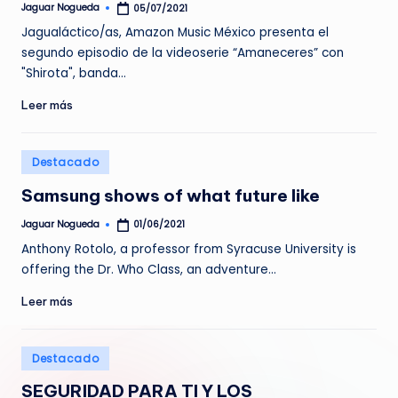
Jaguar Nogueda
05/07/2021
Publicado
por
Jagualáctico/as, Amazon Music México presenta el
segundo episodio de la videoserie “Amaneceres” con
"Shirota", banda…
Leer más
Publicado
Destacado
en
Samsung shows of what future like
Jaguar Nogueda
01/06/2021
Publicado
por
Anthony Rotolo, a professor from Syracuse University is
offering the Dr. Who Class, an adventure…
Leer más
Publicado
Destacado
en
SEGURIDAD PARA TI Y LOS