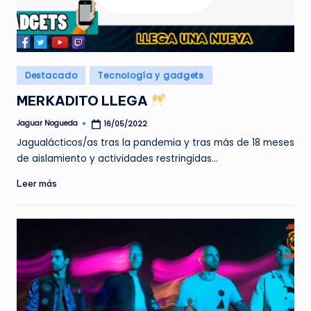
Publicado
Destacado
Tecnología y gadgets
en
MERKADITO LLEGA
Jaguar Nogueda
16/05/2022
Publicado
por
Jagualácticos/as tras la pandemia y tras más de 18 meses
de aislamiento y actividades restringidas…
Leer más