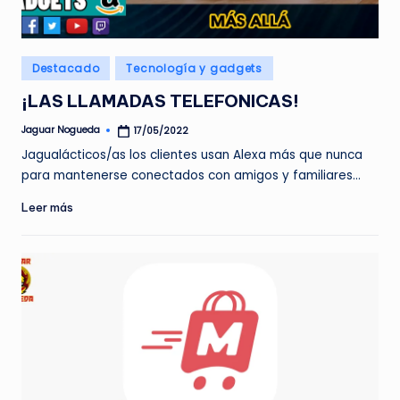
e
d
Publicado
Destacado
Tecnología y gadgets
a
en
¡LAS LLAMADAS TELEFONICAS!
Jaguar Nogueda
17/05/2022
Publicado
por
Jagualácticos/as los clientes usan Alexa más que nunca
para mantenerse conectados con amigos y familiares…
Leer más