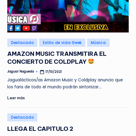
Publicado
Destacado
Estilo de vida Geek
Música
en
AMAZON MUSIC TRANSMITIRA EL
CONCIERTO DE COLDPLAY
Jaguar Nogueda
17/10/2021
Publicado
por
Jagualácticos/as Amazon Music y Coldplay anuncio que
los fans de todo el mundo podrán sintonizar…
Leer más
Publicado
Destacado
en
LLEGA EL CAPITULO 2