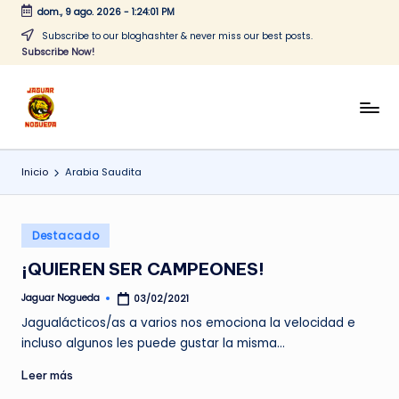
dom., 9 ago. 2026
-
1:24:01 PM
Saltar
Subscribe to our bloghashter & never miss our best posts.
Subscribe Now!
al
contenido
J
CONTENIDO
PARA
a
TODOS
Inicio
Arabia Saudita
g
u
Publicado
a
Destacado
en
r
¡QUIEREN SER CAMPEONES!
N
Jaguar Nogueda
03/02/2021
Publicado
por
o
Jagualácticos/as a varios nos emociona la velocidad e
incluso algunos les puede gustar la misma…
g
Leer más
u