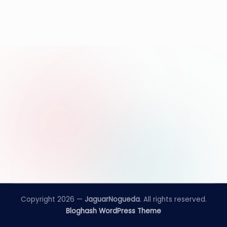
e
d
a
Copyright 2026 —
JaguarNogueda
. All rights reserved.
Bloghash WordPress Theme