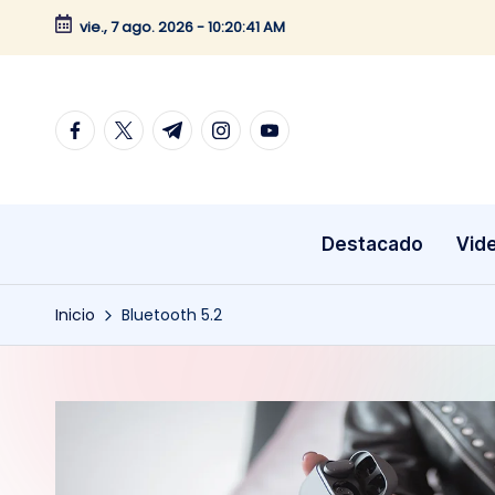
vie., 7 ago. 2026
-
10:20:41 AM
Saltar
al
contenido
facebook.com
twitter.com
t.me
instagram.com
youtube.com
Destacado
Vid
Inicio
Bluetooth 5.2