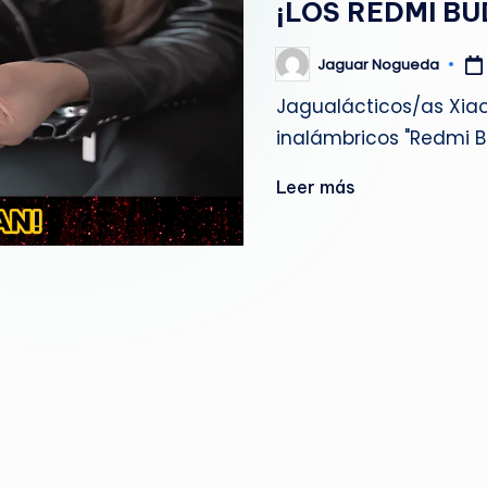
¡LOS REDMI BU
g
u
Jaguar Nogueda
Publicado
por
Jagualácticos/as Xiao
e
inalámbricos "Redmi B
d
Leer más
a