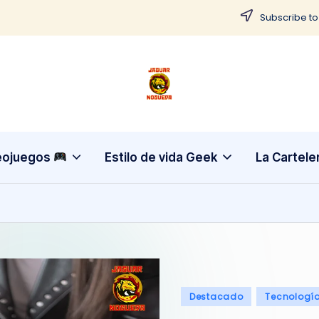
Subscribe to
J
CONTENIDO
PARA
a
TODOS
g
eojuegos
Estilo de vida Geek
La Cartele
u
a
r
N
Publicado
Destacado
Tecnologí
o
en