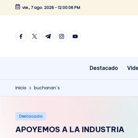
vie., 7 ago. 2026
-
12:00:06 PM
Saltar
al
contenido
facebook.com
twitter.com
t.me
instagram.com
youtube.com
Destacado
Vid
Inicio
buchanan´s
Publicado
Destacado
en
APOYEMOS A LA INDUSTRIA