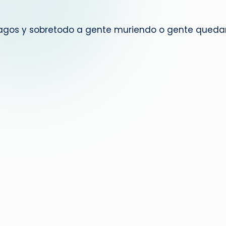
g
tragos y sobretodo a gente muriendo o gente queda
u
e
d
a