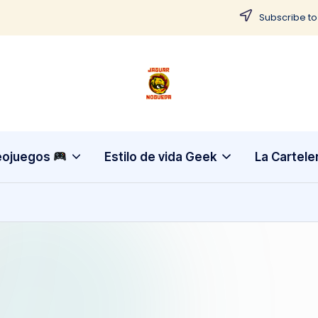
Subscribe to
J
CONTENIDO
PARA
a
TODOS
g
eojuegos
Estilo de vida Geek
La Cartele
u
a
r
N
o