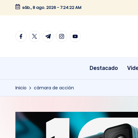
sáb., 8 ago. 2026
-
7:24:22 AM
Saltar
al
contenido
facebook.com
twitter.com
t.me
instagram.com
youtube.com
Destacado
Vid
Inicio
cámara de acción