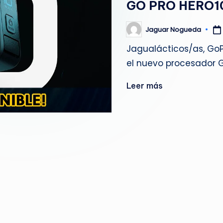
GO PRO HERO1
g
u
Jaguar Nogueda
Publicado
por
Jagualácticos/as, GoP
e
el nuevo procesador 
d
Leer más
a