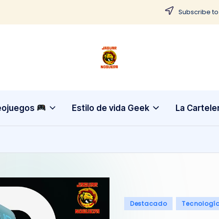
Subscribe to
J
CONTENIDO
PARA
a
TODOS
g
eojuegos
Estilo de vida Geek
La Cartele
u
a
r
N
Publicado
Destacado
Tecnologí
o
en