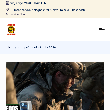
vie., 7 ago. 2026
-
8:47:13 PM
Saltar
Subscribe to our bloghashter & never miss our best posts.
Subscribe Now!
al
contenido
J
CONTENIDO
PARA
a
TODOS
Inicio
campaña call of duty 2026
g
u
a
r
N
o
g
u