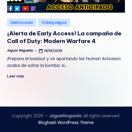
e
d
Publicado
Destacado
Videojuegos
a
en
¡Alerta de Early Access! La campaña de
Call of Duty: Modern Warfare 4
Jaguar Nogueda
14/06/2026
Publicado
por
¡Prepara el loadout y ve apartando las fechas! Activision
acaba de soltar la bomba: si…
Leer más
Copyright 2026 —
JaguarNogueda
. All rights reserved.
Bloghash WordPress Theme