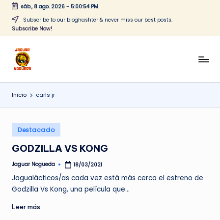
sáb., 8 ago. 2026
-
5:00:54 PM
Saltar
Subscribe to our bloghashter & never miss our best posts.
Subscribe Now!
al
contenido
J
CONTENIDO
PARA
a
TODOS
Inicio
carls jr
g
u
Publicado
a
Destacado
en
r
GODZILLA VS KONG
N
Jaguar Nogueda
18/03/2021
Publicado
por
o
Jagualácticos/as cada vez está más cerca el estreno de
Godzilla Vs Kong, una película que…
g
Leer más
u