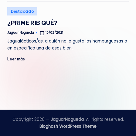
e
Publicado
Destacado
d
en
¿PRIME RIB QUÉ?
a
Jaguar Nogueda
10/02/2021
Publicado
por
Jagualácticos/as, a quién no le gusta las hamburguesas o
en especifico una de esas bien…
Leer más
Copyright 2026 —
JaguarNogueda
. All rights reserved.
Bloghash WordPress Theme