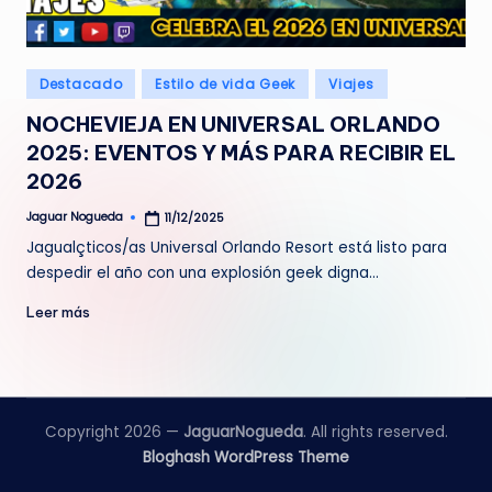
e
d
Publicado
Destacado
Estilo de vida Geek
Viajes
a
en
NOCHEVIEJA EN UNIVERSAL ORLANDO
2025: EVENTOS Y MÁS PARA RECIBIR EL
2026
Jaguar Nogueda
11/12/2025
Publicado
por
Jagualçticos/as Universal Orlando Resort está listo para
despedir el año con una explosión geek digna…
Leer más
Copyright 2026 —
JaguarNogueda
. All rights reserved.
Bloghash WordPress Theme