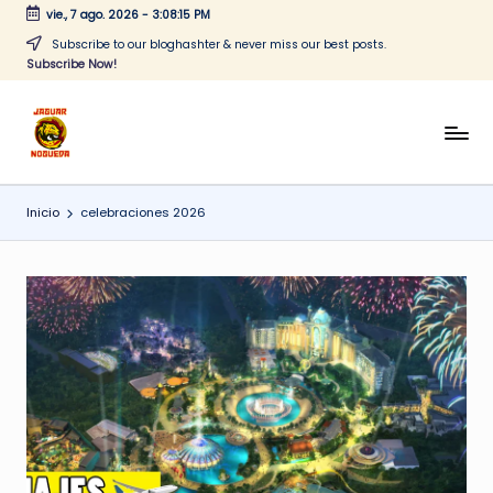
vie., 7 ago. 2026
-
3:08:15 PM
Saltar
Subscribe to our bloghashter & never miss our best posts.
Subscribe Now!
al
contenido
J
CONTENIDO
PARA
a
TODOS
Inicio
celebraciones 2026
g
u
a
r
N
o
g
u