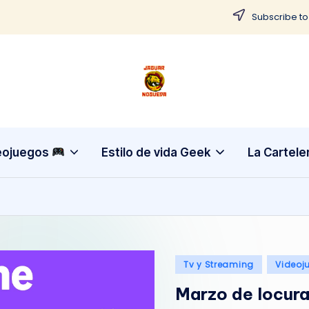
Subscribe to
J
CONTENIDO
PARA
a
TODOS
g
eojuegos
Estilo de vida Geek
La Cartele
u
a
r
Publicado
N
Tv y Streaming
Videoj
en
Marzo de locura
o