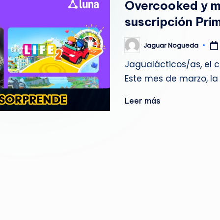
Overcooked y má
g
suscripción Pri
u
Jaguar Nogueda
Publicado
e
por
Jagualácticos/as, el 
d
Este mes de marzo, l
a
Leer más