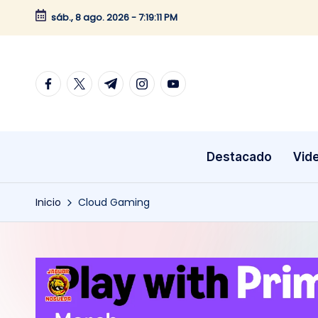
sáb., 8 ago. 2026
-
7:19:11 PM
Saltar
al
contenido
facebook.com
twitter.com
t.me
instagram.com
youtube.com
Destacado
Vid
Inicio
Cloud Gaming