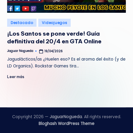
e
d
Publicado
Destacado
Videojuegos
a
en
¡Los Santos se pone verde! Guía
definitiva del 20/4 en GTA Online
Jaguar Nogueda
19/04/2026
Publicado
por
Jagualácticos/as ¿Huelen eso? Es el aroma del éxito (y de
LD Organics). Rockstar Games tira…
Leer más
Copyright 2026 —
JaguarNogueda
. All rights reserved.
Bloghash WordPress Theme