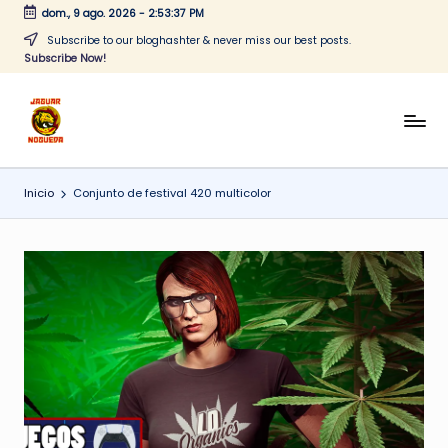
dom., 9 ago. 2026
-
2:53:37 PM
Saltar
Subscribe to our bloghashter & never miss our best posts.
Subscribe Now!
al
contenido
J
CONTENIDO
PARA
a
TODOS
Inicio
Conjunto de festival 420 multicolor
g
u
a
r
N
o
g
u