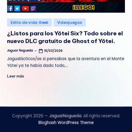
e
d
Publicado
Estilo de vida Geek
Videojuegos
a
en
¿Listos para los Yōtei Six? Todo sobre el
nuevo DLC gratuito de Ghost of Yōtei.
Jaguar Nogueda
16/03/2026
Publicado
por
Jagualácticos/as si pensabas que la aventura en el Monte
Yōtei ya te había dado todo,…
Leer más
Copyright 2026 —
JaguarNogueda
. All rights reserved.
Bloghash WordPress Theme