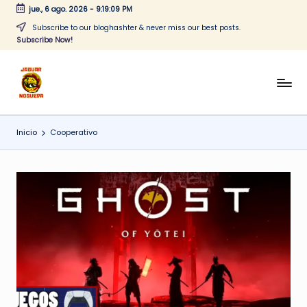
jue., 6 ago. 2026
-
9:19:09 PM
Saltar
Subscribe to our bloghashter & never miss our best posts.
Subscribe Now!
al
contenido
J
CONTENIDO
PARA
a
TODOS
Inicio
Cooperativo
g
u
a
r
N
o
g
u