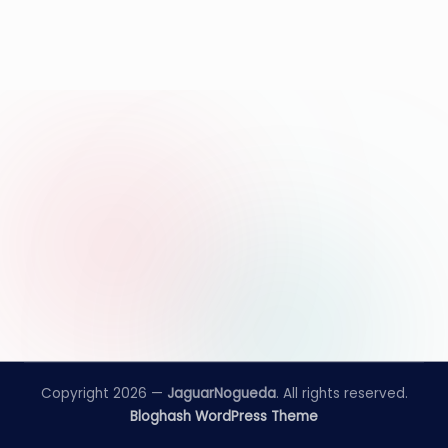
e
d
a
Copyright 2026 —
JaguarNogueda
. All rights reserved.
Bloghash WordPress Theme