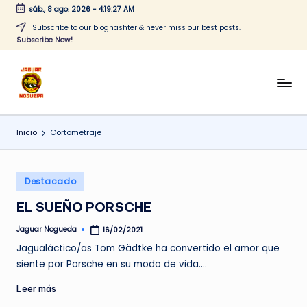
sáb., 8 ago. 2026
-
4:19:27 AM
Saltar
Subscribe to our bloghashter & never miss our best posts.
Subscribe Now!
al
contenido
J
CONTENIDO
PARA
a
TODOS
Inicio
Cortometraje
g
u
Publicado
a
Destacado
en
r
EL SUEÑO PORSCHE
N
Jaguar Nogueda
16/02/2021
Publicado
por
o
Jagualáctico/as Tom Gädtke ha convertido el amor que
siente por Porsche en su modo de vida.…
g
Leer más
u