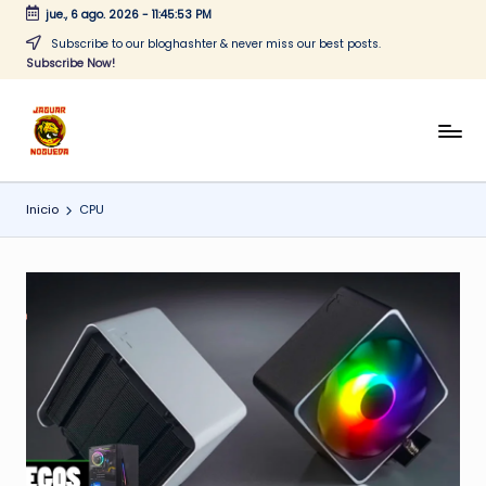
jue., 6 ago. 2026
-
11:45:53 PM
Saltar
Subscribe to our bloghashter & never miss our best posts.
Subscribe Now!
al
contenido
J
CONTENIDO
PARA
a
TODOS
Inicio
CPU
g
u
a
r
N
o
g
u