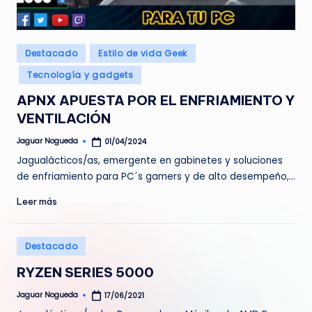
e
d
Publicado
Destacado
Estilo de vida Geek
a
en
Tecnología y gadgets
APNX APUESTA POR EL ENFRIAMIENTO Y
VENTILACIÓN
Jaguar Nogueda
01/04/2024
Publicado
por
Jagualácticos/as, emergente en gabinetes y soluciones
de enfriamiento para PC´s gamers y de alto desempeño,…
Leer más
Publicado
Destacado
en
RYZEN SERIES 5000
Jaguar Nogueda
17/06/2021
Publicado
por