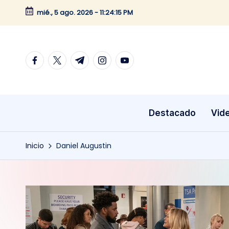
mié., 5 ago. 2026
-
11:24:16 PM
Saltar
al
contenido
facebook.com
twitter.com
t.me
instagram.com
youtube.com
Destacado
Vid
Inicio
Daniel Augustin