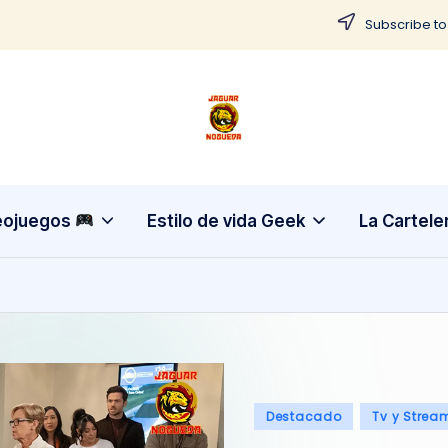
Subscribe to
J
CONTENIDO
PARA
a
TODOS
g
eojuegos
Estilo de vida Geek
La Cartele
u
a
r
N
Publicado
Destacado
Tv y Strea
o
en