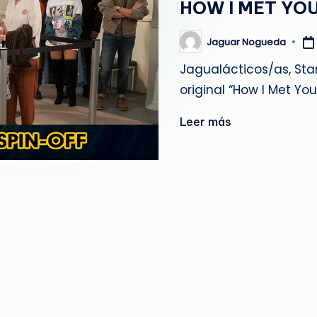
HOW I MET YO
g
u
Jaguar Nogueda
Publicado
por
Jagualácticos/as, Sta
e
original “How I Met Yo
d
Leer más
a