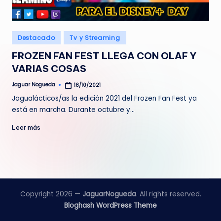
e
d
Publicado
Destacado
Tv y Streaming
a
en
FROZEN FAN FEST LLEGA CON OLAF Y
VARIAS COSAS
Jaguar Nogueda
18/10/2021
Publicado
por
Jagualácticos/as la edición 2021 del Frozen Fan Fest ya
está en marcha. Durante octubre y…
Leer más
Copyright 2026 —
JaguarNogueda
. All rights reserved.
Bloghash WordPress Theme