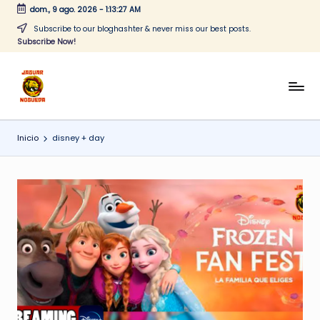
dom., 9 ago. 2026
-
1:13:27 AM
Saltar
Subscribe to our bloghashter & never miss our best posts.
Subscribe Now!
al
contenido
J
CONTENIDO
PARA
a
TODOS
Inicio
disney + day
g
u
a
r
N
o
g
u