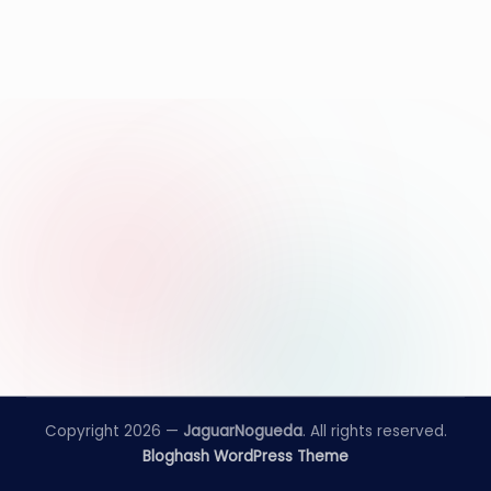
e
d
a
Copyright 2026 —
JaguarNogueda
. All rights reserved.
Bloghash WordPress Theme