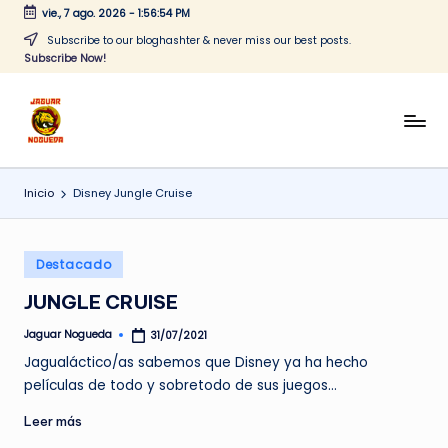
vie., 7 ago. 2026
-
1:56:54 PM
Saltar
Subscribe to our bloghashter & never miss our best posts.
Subscribe Now!
al
contenido
J
CONTENIDO
PARA
a
TODOS
Inicio
Disney Jungle Cruise
g
u
Publicado
a
Destacado
en
r
JUNGLE CRUISE
N
Jaguar Nogueda
31/07/2021
Publicado
por
o
Jagualáctico/as sabemos que Disney ya ha hecho
películas de todo y sobretodo de sus juegos…
g
Leer más
u