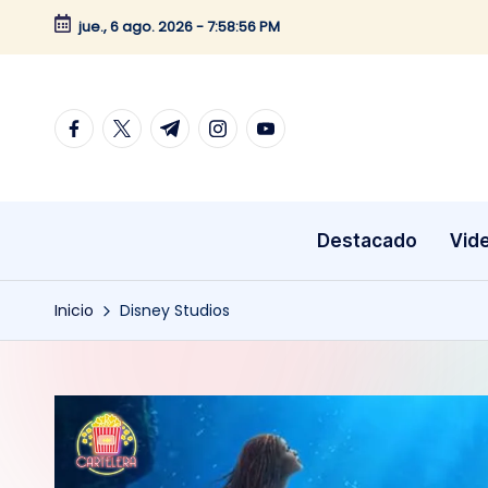
jue., 6 ago. 2026
-
7:58:56 PM
Saltar
al
contenido
facebook.com
twitter.com
t.me
instagram.com
youtube.com
Destacado
Vid
Inicio
Disney Studios