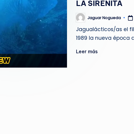
LA SIRENITA
g
u
Jaguar Nogueda
Publicado
por
Jagualácticos/as el f
e
1989 la nueva época 
d
Leer más
a