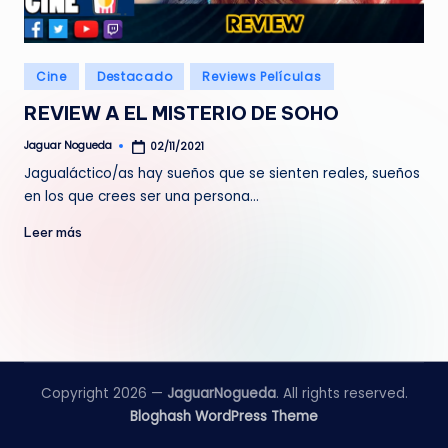
e
d
Publicado
Cine
Destacado
Reviews Películas
a
en
REVIEW A EL MISTERIO DE SOHO
Jaguar Nogueda
02/11/2021
Publicado
por
Jagualáctico/as hay sueños que se sienten reales, sueños
en los que crees ser una persona…
Leer más
Copyright 2026 —
JaguarNogueda
. All rights reserved.
Bloghash WordPress Theme