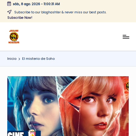
sáb., 8 ago. 2026
-
11:00:32 AM
Saltar
Subscribe to our bloghashter & never miss our best posts.
Subscribe Now!
al
contenido
J
CONTENIDO
PARA
a
TODOS
Inicio
El misterio de Soho
g
u
a
r
N
o
g
u