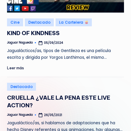
e
d
Publicado
Cine
Destacado
La Cartelera
a
en
KIND OF KINDNESS
Jaguar Nogueda
05/09/2024
Publicado
por
Jagualácticos/as, tipos de Gentileza es una película
escrita y dirigida por Yorgos Lanthimos, el mismo…
Leer más
Publicado
Destacado
en
CRUELLA ¿VALE LA PENA ESTE LIVE
ACTION?
Jaguar Nogueda
26/05/2021
Publicado
por
Jagualáctico/as, si hablamos de adaptaciones que ha
hecho Disney referentes a sus animaciones, hay algunas…