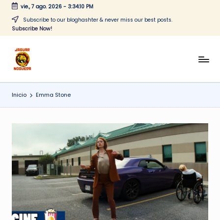
vie., 7 ago. 2026
-
3:34:10 PM
Saltar
Subscribe to our bloghashter & never miss our best posts.
Subscribe Now!
al
contenido
J
CONTENIDO
PARA
a
TODOS
Inicio
Emma Stone
g
u
a
r
N
o
g
u