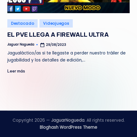
e
d
Publicado
Destacado
Videojuegos
a
en
EL PVE LLEGA A FIREWALL ULTRA
Jaguar Nogueda
29/08/2023
Publicado
por
Jagualáctico/as si te llegaste a perder nuestro tráiler de
jugabilidad y los detalles de edición,…
Leer más
Copyright 2026 —
JaguarNogueda
. All rights reserved.
Bloghash WordPress Theme