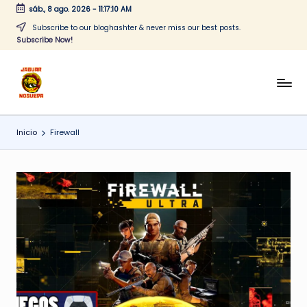
sáb., 8 ago. 2026
-
11:17:10 AM
Saltar
Subscribe to our bloghashter & never miss our best posts.
Subscribe Now!
al
contenido
J
CONTENIDO
PARA
a
TODOS
Inicio
Firewall
g
u
a
r
N
o
g
u