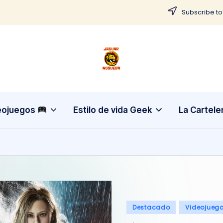
Subscribe to
J
CONTENIDO
PARA
a
TODOS
g
eojuegos
Estilo de vida Geek
La Cartele
u
a
r
N
Publicado
Destacado
Videojueg
o
en