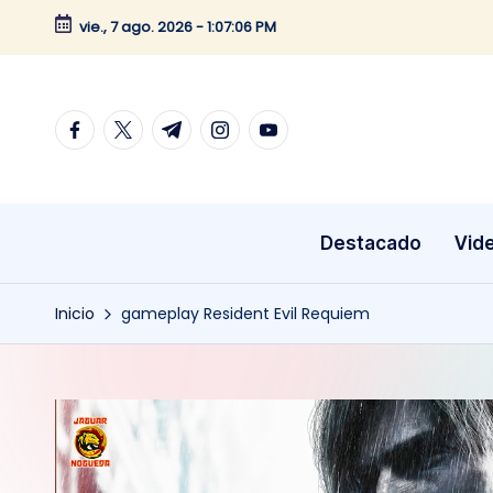
vie., 7 ago. 2026
-
1:07:06 PM
Saltar
al
contenido
facebook.com
twitter.com
t.me
instagram.com
youtube.com
Destacado
Vid
Inicio
gameplay Resident Evil Requiem