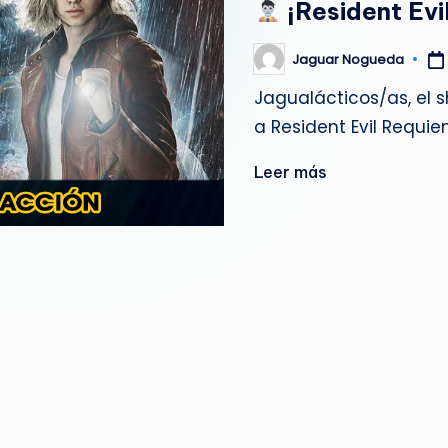
¡Resident Evi
g
u
Jaguar Nogueda
Publicado
por
Jagualácticos/as, el 
e
a Resident Evil Requie
d
Leer más
a