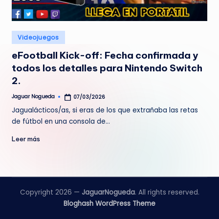
e
d
Publicado
Videojuegos
a
en
eFootball Kick-off: Fecha confirmada y
todos los detalles para Nintendo Switch
2.
Jaguar Nogueda
07/03/2026
Publicado
por
Jagualácticos/as, si eras de los que extrañaba las retas
de fútbol en una consola de…
Leer más
Copyright 2026 —
JaguarNogueda
. All rights reserved.
Bloghash WordPress Theme