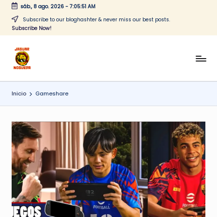
sáb., 8 ago. 2026
-
7:05:51 AM
Saltar
Subscribe to our bloghashter & never miss our best posts.
Subscribe Now!
al
contenido
J
CONTENIDO
PARA
a
TODOS
Inicio
Gameshare
g
u
a
r
N
o
g
u