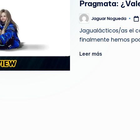
Pragmata: ¿Vale 
g
u
Jaguar Nogueda
Publicado
por
Jagualácticos/as el c
e
finalmente hemos pod
d
Leer más
a