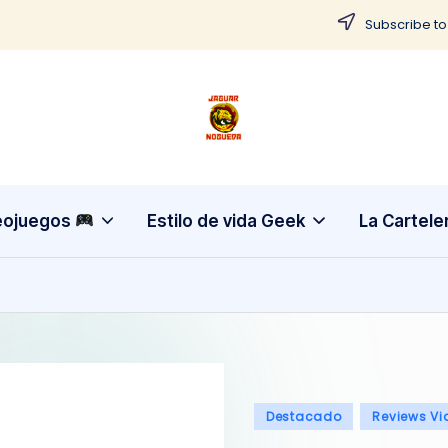
Subscribe to
J
CONTENIDO
PARA
a
TODOS
g
eojuegos
Estilo de vida Geek
La Cartele
u
a
r
N
Publicado
Destacado
Reviews Vi
o
en