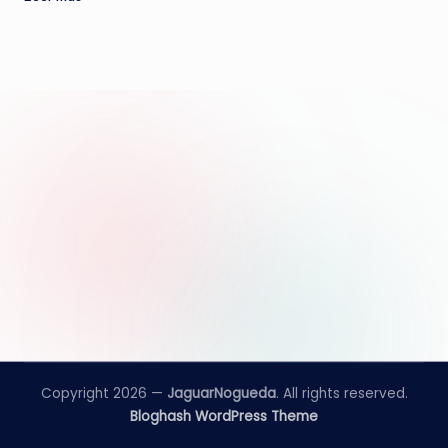
e
d
a
Copyright 2026 —
JaguarNogueda
. All rights reserved.
Bloghash WordPress Theme