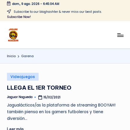
dom., 9 ago. 2026
-
6:45:04 AM
Saltar
Subscribe to our bloghashter & never miss our best posts.
Subscribe Now!
al
contenido
J
CONTENIDO
PARA
a
TODOS
Inicio
Garena
g
u
Publicado
a
Videojuegos
en
r
LLEGA EL 1ER TORNEO
N
Jaguar Nogueda
15/02/2021
Publicado
por
o
Jagualácticos/as la plataforma de streaming BOOYAH!
también piensa en los gamers futboleros y tiene
g
diversión…
u
Leer más