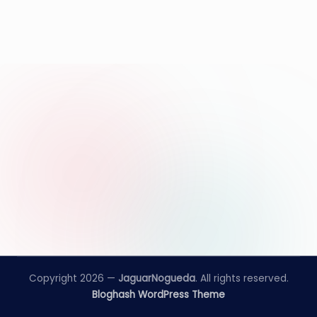
e
d
a
Copyright 2026 —
JaguarNogueda
. All rights reserved.
Bloghash WordPress Theme