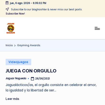
jue., 6 ago. 2026
-
6:35:02 PM
Saltar
Subscribe to our bloghashter & never miss our best posts.
Subscribe Now!
al
contenido
J
CONTENIDO
PARA
a
TODOS
Inicio
Gayming Awards
g
u
Publicado
a
Videojuegos
en
r
JUEGA CON ORGULLO
N
Jaguar Nogueda
26/06/2021
Publicado
por
o
Jagualácticos/as, el orgullo consiste en celebrar el amor,
la igualdad y la libertad de ser…
g
Leer más
u