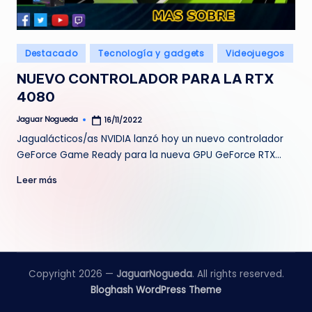
e
d
Publicado
Destacado
Tecnología y gadgets
Videojuegos
a
en
NUEVO CONTROLADOR PARA LA RTX
4080
Jaguar Nogueda
16/11/2022
Publicado
por
Jagualácticos/as NVIDIA lanzó hoy un nuevo controlador
GeForce Game Ready para la nueva GPU GeForce RTX…
Leer más
Copyright 2026 —
JaguarNogueda
. All rights reserved.
Bloghash WordPress Theme