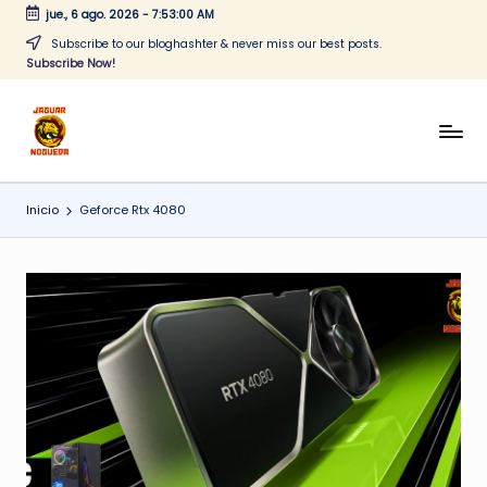
jue., 6 ago. 2026
-
7:53:00 AM
Saltar
Subscribe to our bloghashter & never miss our best posts.
Subscribe Now!
al
contenido
J
CONTENIDO
PARA
a
TODOS
Inicio
Geforce Rtx 4080
g
u
a
r
N
o
g
u