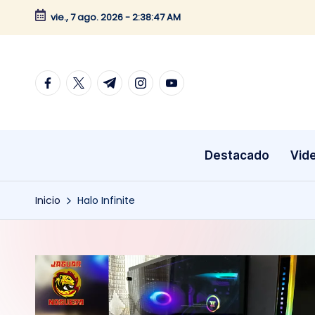
vie., 7 ago. 2026
-
2:38:48 AM
Saltar
al
contenido
facebook.com
twitter.com
t.me
instagram.com
youtube.com
Destacado
Vid
Inicio
Halo Infinite