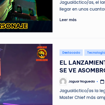
Jagualáctico/as, el la
llegar en unos cuanto
Leer más
Publicado
Destacado
Tecnologí
en
EL LANZAMIENT
SE VE ASOMB
Jaguar Nogueda
Publicado
por
Jagualáctico/as la le
Master Chief más amp