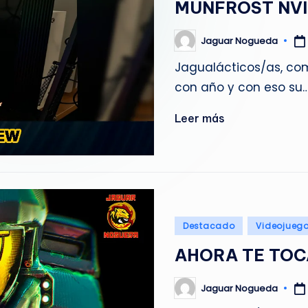
MUNFROST NVI
g
u
Jaguar Nogueda
Publicado
por
Jagualácticos/as, co
e
con año y con eso su
d
Leer más
a
Publicado
Destacado
Videojueg
en
AHORA TE TOCA
Jaguar Nogueda
Publicado
por