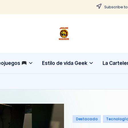
Subscribe to
J
CONTENIDO
PARA
a
TODOS
g
eojuegos
Estilo de vida Geek
La Cartele
u
a
r
N
Publicado
Destacado
Tecnologí
o
en