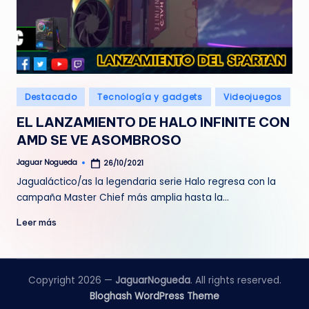
Publicado
Destacado
Tecnología y gadgets
Videojuegos
en
EL LANZAMIENTO DE HALO INFINITE CON
AMD SE VE ASOMBROSO
Jaguar Nogueda
26/10/2021
Publicado
por
Jagualáctico/as la legendaria serie Halo regresa con la
campaña Master Chief más amplia hasta la…
Leer más
Copyright 2026 —
JaguarNogueda
. All rights reserved.
Bloghash WordPress Theme