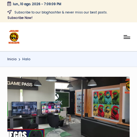
lun., 10 ago. 2026
-
7:09:10 PM
Saltar
Subscribe to our bloghashter & never miss our best posts.
Subscribe Now!
al
contenido
J
CONTENIDO
PARA
a
TODOS
Inicio
Halo
g
u
a
r
N
o
g
u