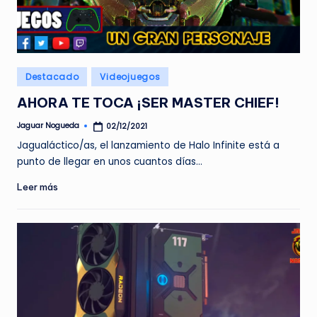
Publicado
Destacado
Videojuegos
en
AHORA TE TOCA ¡SER MASTER CHIEF!
Jaguar Nogueda
02/12/2021
Publicado
por
Jagualáctico/as, el lanzamiento de Halo Infinite está a
punto de llegar en unos cuantos días…
Leer más