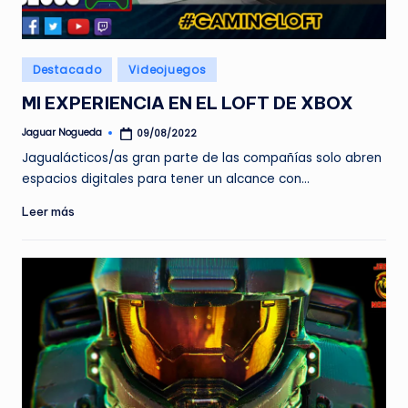
e
d
Publicado
Destacado
Videojuegos
a
en
MI EXPERIENCIA EN EL LOFT DE XBOX
Jaguar Nogueda
09/08/2022
Publicado
por
Jagualácticos/as gran parte de las compañías solo abren
espacios digitales para tener un alcance con…
Leer más