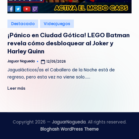
e
d
Publicado
Destacado
Videojuegos
a
en
¡Pánico en Ciudad Gótica! LEGO Batman
revela cómo desbloquear al Joker y
Harley Quinn
Jaguar Nogueda
12/05/2026
Publicado
por
Jagualácticos/as el Caballero de la Noche está de
regreso, pero esta vez no viene solo...…
Leer más
Copyright 2026 —
JaguarNogueda
. All rights reserved.
Bloghash WordPress Theme