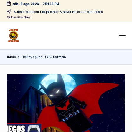
sáb., 8 ago. 2026
-
2:54:55 PM
Saltar
Subscribe to our bloghashter & never miss our best posts.
Subscribe Now!
al
contenido
J
CONTENIDO
PARA
a
TODOS
Inicio
Harley Quinn LEGO Batman
g
u
a
r
N
o
g
u