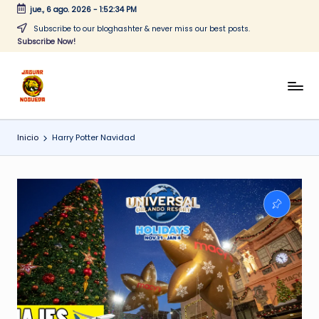
jue., 6 ago. 2026
-
1:52:34 PM
Saltar
Subscribe to our bloghashter & never miss our best posts.
Subscribe Now!
al
contenido
J
CONTENIDO
PARA
a
TODOS
Inicio
Harry Potter Navidad
g
u
a
r
N
o
g
u