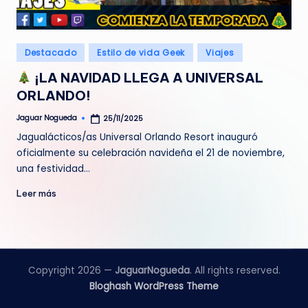
e
d
Publicado
Destacado
Estilo de vida Geek
Viajes
a
en
¡LA NAVIDAD LLEGA A UNIVERSAL
ORLANDO!
Jaguar Nogueda
25/11/2025
Publicado
por
Jagualácticos/as Universal Orlando Resort inauguró
oficialmente su celebración navideña el 21 de noviembre,
una festividad…
Leer más
Copyright 2026 —
JaguarNogueda
. All rights reserved.
Bloghash WordPress Theme