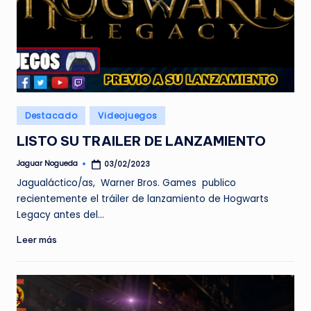
Publicado
Destacado
Videojuegos
en
LISTO SU TRAILER DE LANZAMIENTO
Jaguar Nogueda
03/02/2023
Publicado
por
Jagualáctico/as, Warner Bros. Games publico
recientemente el tráiler de lanzamiento de Hogwarts
Legacy antes del…
Leer más