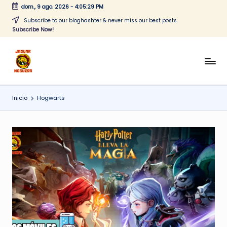
dom., 9 ago. 2026
-
4:05:29 PM
Saltar
Subscribe to our bloghashter & never miss our best posts.
Subscribe Now!
al
contenido
J
CONTENIDO
PARA
a
TODOS
Inicio
Hogwarts
g
u
a
r
N
o
g
u