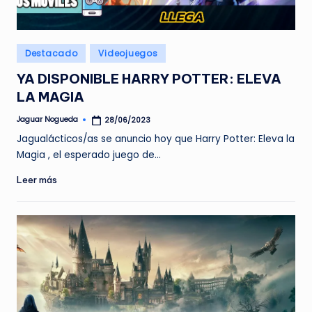
e
d
Publicado
Destacado
Videojuegos
a
en
YA DISPONIBLE HARRY POTTER: ELEVA
LA MAGIA
Jaguar Nogueda
28/06/2023
Publicado
por
Jagualácticos/as se anuncio hoy que Harry Potter: Eleva la
Magia , el esperado juego de…
Leer más