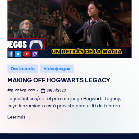
Publicado
Destacado
Videojuegos
en
MAKING OFF HOGWARTS LEGACY
Jaguar Nogueda
08/01/2023
Publicado
por
Jagualácticos/as, el próximo juego Hogwarts Legacy,
cuyo lanzamiento está previsto para el 10 de febrero…
Leer más