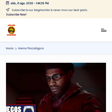
sáb., 8 ago. 2026
-
1:44:25 PM
Saltar
Subscribe to our bloghashter & never miss our best posts.
Subscribe Now!
al
contenido
J
CONTENIDO
PARA
a
TODOS
Inicio
Horror Psicológico
g
u
a
r
N
o
g
u