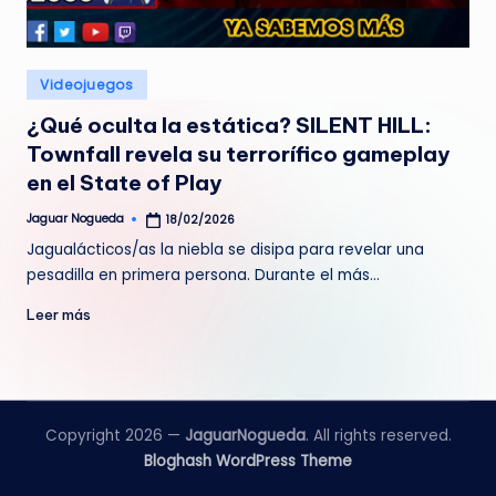
e
d
Publicado
Videojuegos
a
en
¿Qué oculta la estática? SILENT HILL:
Townfall revela su terrorífico gameplay
en el State of Play
Jaguar Nogueda
18/02/2026
Publicado
por
Jagualácticos/as la niebla se disipa para revelar una
pesadilla en primera persona. Durante el más…
Leer más
Copyright 2026 —
JaguarNogueda
. All rights reserved.
Bloghash WordPress Theme