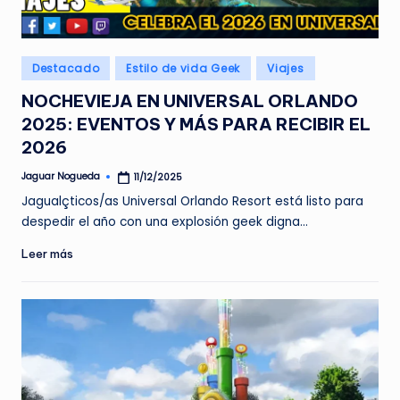
e
d
Publicado
Destacado
Estilo de vida Geek
Viajes
a
en
NOCHEVIEJA EN UNIVERSAL ORLANDO
2025: EVENTOS Y MÁS PARA RECIBIR EL
2026
Jaguar Nogueda
11/12/2025
Publicado
por
Jagualçticos/as Universal Orlando Resort está listo para
despedir el año con una explosión geek digna…
Leer más