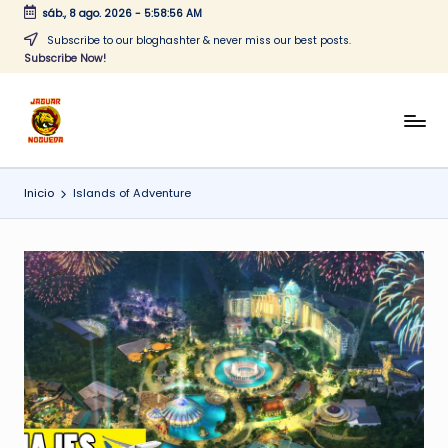
sáb., 8 ago. 2026
-
5:58:56 AM
Saltar
Subscribe to our bloghashter & never miss our best posts.
Subscribe Now!
al
contenido
J
CONTENIDO
PARA
a
TODOS
Inicio
Islands of Adventure
g
u
a
r
N
o
g
u