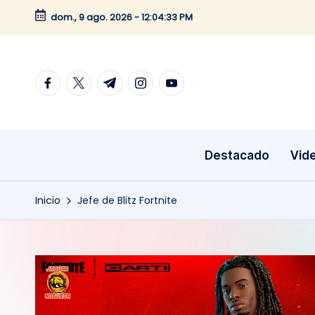
dom., 9 ago. 2026
-
12:04:34 PM
Saltar
al
contenido
facebook.com
twitter.com
t.me
instagram.com
youtube.com
Destacado
Vid
Inicio
Jefe de Blitz Fortnite