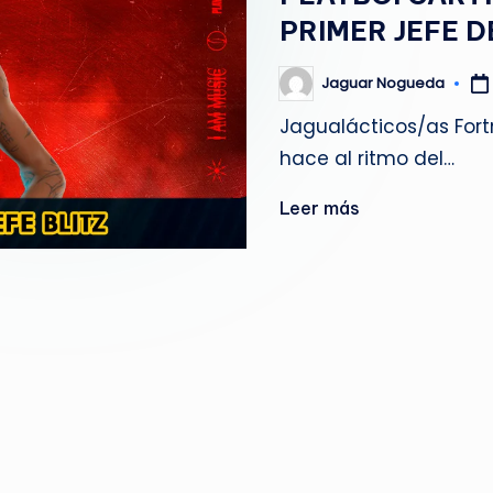
g
PRIMER JEFE D
u
Jaguar Nogueda
Publicado
por
e
Jagualácticos/as Fortn
hace al ritmo del…
d
a
Leer más