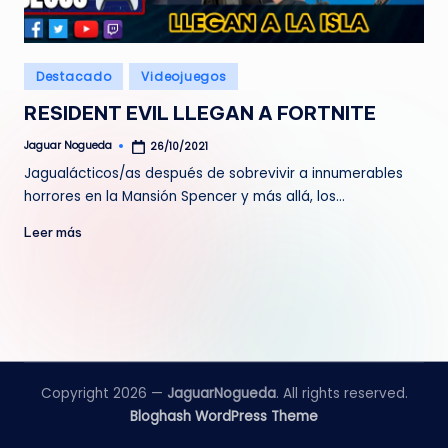
e
d
Publicado
Destacado
Videojuegos
a
en
RESIDENT EVIL LLEGAN A FORTNITE
Jaguar Nogueda
26/10/2021
Publicado
por
Jagualácticos/as después de sobrevivir a innumerables
horrores en la Mansión Spencer y más allá, los…
Leer más
Copyright 2026 —
JaguarNogueda
. All rights reserved.
Bloghash WordPress Theme