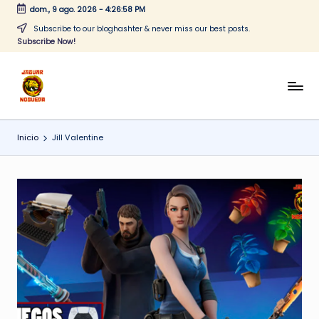
dom., 9 ago. 2026
-
4:26:58 PM
Saltar
Subscribe to our bloghashter & never miss our best posts.
Subscribe Now!
al
contenido
J
CONTENIDO
PARA
a
TODOS
Inicio
Jill Valentine
g
u
a
r
N
o
g
u