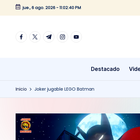
jue., 6 ago. 2026
-
11:02:40 PM
Saltar
al
contenido
facebook.com
twitter.com
t.me
instagram.com
youtube.com
Destacado
Vid
Inicio
Joker jugable LEGO Batman