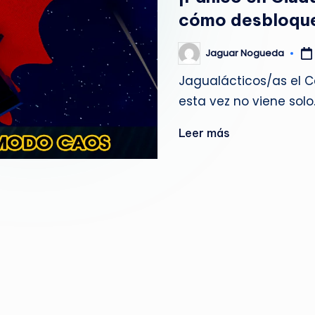
g
cómo desbloquea
u
Jaguar Nogueda
Publicado
por
e
Jagualácticos/as el C
esta vez no viene solo.
d
a
Leer más