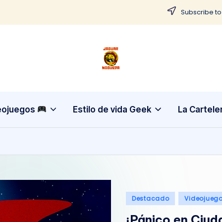
Subscribe to
J
CONTENIDO
PARA
a
TODOS
g
eojuegos
Estilo de vida Geek
La Cartele
u
a
r
N
Publicado
Destacado
Videojueg
o
en
¡Pánico en Ciud