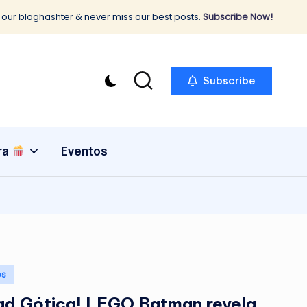
 our bloghashter & never miss our best posts.
Subscribe Now!
Subscribe
ra
Eventos
os
ad Gótica! LEGO Batman revela