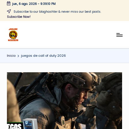
jue., 6 ago. 2026
-
9:39:10 PM
Saltar
Subscribe to our bloghashter & never miss our best posts.
Subscribe Now!
al
contenido
J
CONTENIDO
PARA
a
TODOS
Inicio
juegos de call of duty 2026
g
u
a
r
N
o
g
u