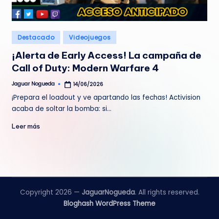
e
d
Publicado
Destacado
Videojuegos
a
en
¡Alerta de Early Access! La campaña de
Call of Duty: Modern Warfare 4
Jaguar Nogueda
14/06/2026
Publicado
por
¡Prepara el loadout y ve apartando las fechas! Activision
acaba de soltar la bomba: si…
Leer más
Copyright 2026 —
JaguarNogueda
. All rights reserved.
Bloghash WordPress Theme