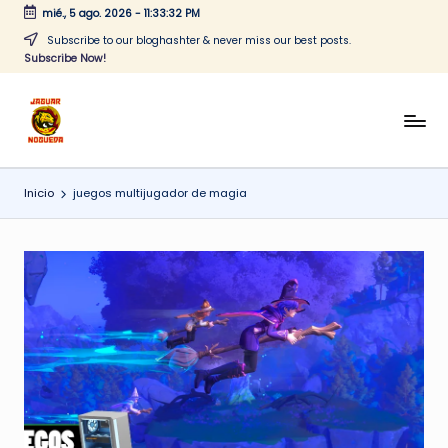
mié., 5 ago. 2026
-
11:33:32 PM
Saltar
Subscribe to our bloghashter & never miss our best posts.
Subscribe Now!
al
contenido
J
CONTENIDO
PARA
a
TODOS
Inicio
juegos multijugador de magia
g
u
a
r
N
o
g
u