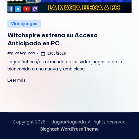
e
d
Publicado
Videojuegos
a
en
Witchspire estrena su Acceso
Anticipado en PC
Jaguar Nogueda
12/06/2026
Publicado
por
Jagualácticos/as el mundo de los videojuegos le da la
bienvenida a una nueva y ambiciosa…
Leer más
Copyright 2026 —
JaguarNogueda
. All rights reserved.
Bloghash WordPress Theme