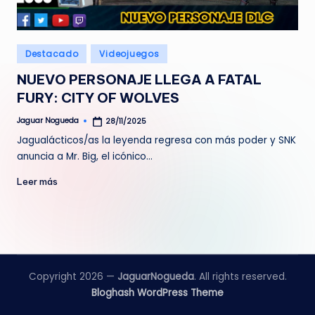
e
d
Publicado
Destacado
Videojuegos
a
en
NUEVO PERSONAJE LLEGA A FATAL
FURY: CITY OF WOLVES
Jaguar Nogueda
28/11/2025
Publicado
por
Jagualácticos/as la leyenda regresa con más poder y SNK
anuncia a Mr. Big, el icónico…
Leer más
Copyright 2026 —
JaguarNogueda
. All rights reserved.
Bloghash WordPress Theme