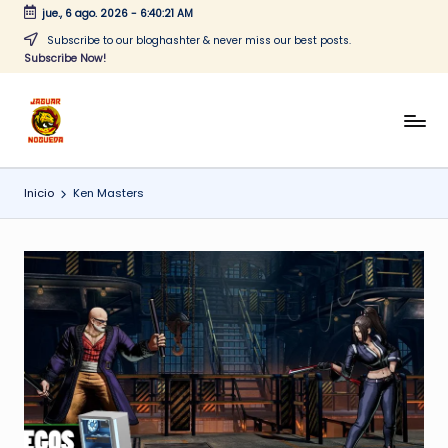
jue., 6 ago. 2026
-
6:40:21 AM
Saltar
Subscribe to our bloghashter & never miss our best posts.
Subscribe Now!
al
contenido
J
CONTENIDO
PARA
a
TODOS
Inicio
Ken Masters
g
u
a
r
N
o
g
u