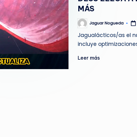
g
MÁS
u
Jaguar Nogueda
Publicado
por
e
Jagualácticos/as el 
incluye optimizacion
d
a
Leer más