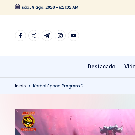
sáb., 8 ago. 2026
-
5:21:02 AM
Saltar
al
contenido
facebook.com
twitter.com
t.me
instagram.com
youtube.com
Destacado
Vid
Inicio
Kerbal Space Program 2