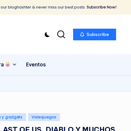
 our bloghashter & never miss our best posts.
Subscribe Now!
Subscribe
ra
Eventos
a y gadgets
Videojuegos
LAST OF US, DIABLO Y MUCHOS