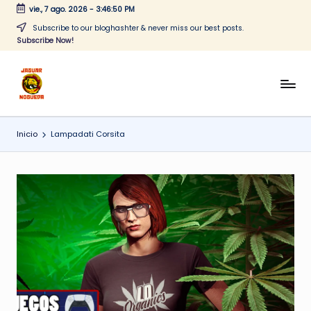
vie., 7 ago. 2026
-
3:46:50 PM
Saltar
Subscribe to our bloghashter & never miss our best posts.
Subscribe Now!
al
contenido
J
CONTENIDO
PARA
a
TODOS
Inicio
Lampadati Corsita
g
u
a
r
N
o
g
u