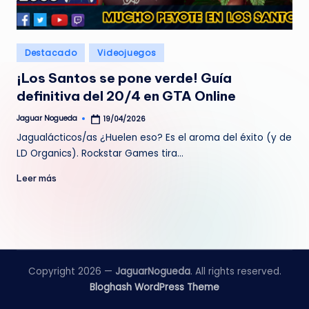
e
d
Publicado
Destacado
Videojuegos
a
en
¡Los Santos se pone verde! Guía
definitiva del 20/4 en GTA Online
Jaguar Nogueda
19/04/2026
Publicado
por
Jagualácticos/as ¿Huelen eso? Es el aroma del éxito (y de
LD Organics). Rockstar Games tira…
Leer más
Copyright 2026 —
JaguarNogueda
. All rights reserved.
Bloghash WordPress Theme