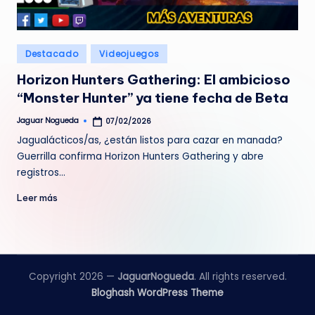
e
d
Publicado
Destacado
Videojuegos
a
en
Horizon Hunters Gathering: El ambicioso
“Monster Hunter” ya tiene fecha de Beta
Jaguar Nogueda
07/02/2026
Publicado
por
Jagualácticos/as, ¿están listos para cazar en manada?
Guerrilla confirma Horizon Hunters Gathering y abre
registros…
Leer más
Copyright 2026 —
JaguarNogueda
. All rights reserved.
Bloghash WordPress Theme