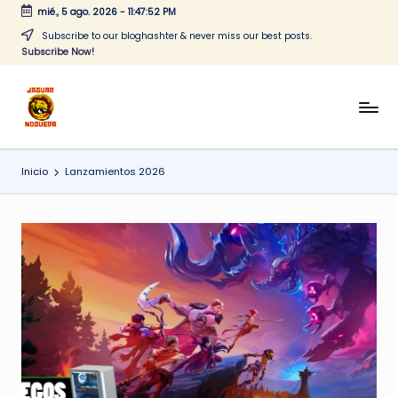
mié., 5 ago. 2026
-
11:47:52 PM
Saltar
Subscribe to our bloghashter & never miss our best posts.
Subscribe Now!
al
contenido
J
CONTENIDO
PARA
a
TODOS
Inicio
Lanzamientos 2026
g
u
a
r
N
o
g
u